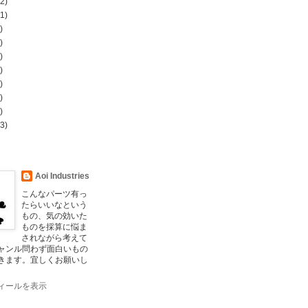
2)
1)
)
)
)
)
)
)
)
3)
Aoi Industries
こんなパーツ有っ
たらいいなという
もの、気の効いた
ものを採算に悩ま
されながら考えて
ャンル問わず面白いもの
きます。宜しくお願いし
ィールを表示