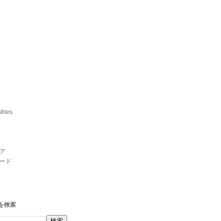
tries
ア
ード
を検索