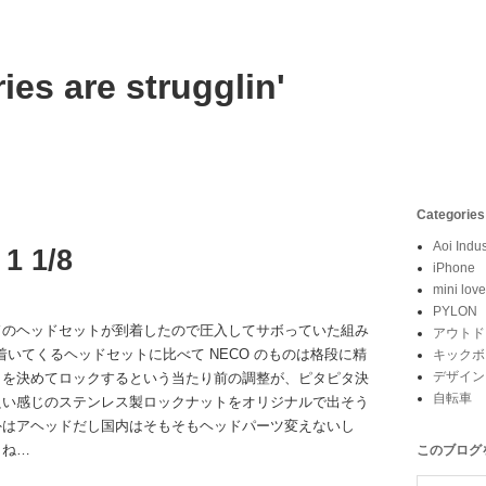
ies are strugglin'
Categories
Aoi Indus
1 1/8
iPhone
mini love
PYLON
ドのヘッドセットが到着したので圧入してサボっていた組み
アウトド
 に着いてくるヘッドセットに比べて NECO のものは格段に精
キックボ
デザイン
りを決めてロックするという当たり前の調整が、ピタピタ決
自転車
良い感じのステンレス製ロックナットをオリジナルで出そう
外はアヘッドだし国内はそもそもヘッドパーツ変えないし
うね…
このブログ